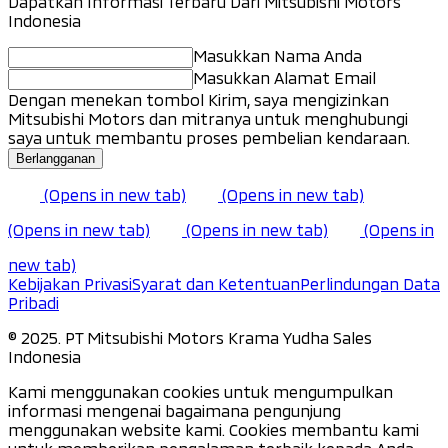
Dapatkan Informasi Terbaru Dari Mitsubishi Motors
Indonesia
Masukkan Nama Anda
Masukkan Alamat Email
Dengan menekan tombol Kirim, saya mengizinkan
Mitsubishi Motors dan mitranya untuk menghubungi
saya untuk membantu proses pembelian kendaraan.
Berlangganan
(Opens in new tab)
(Opens in new tab)
(Opens in new tab)
(Opens in new tab)
(Opens in
new tab)
Kebijakan Privasi
Syarat dan Ketentuan
Perlindungan Data
Pribadi
©️ 2025. PT Mitsubishi Motors Krama Yudha Sales
Indonesia
Kami menggunakan cookies untuk mengumpulkan
informasi mengenai bagaimana pengunjung
menggunakan website kami. Cookies membantu kami