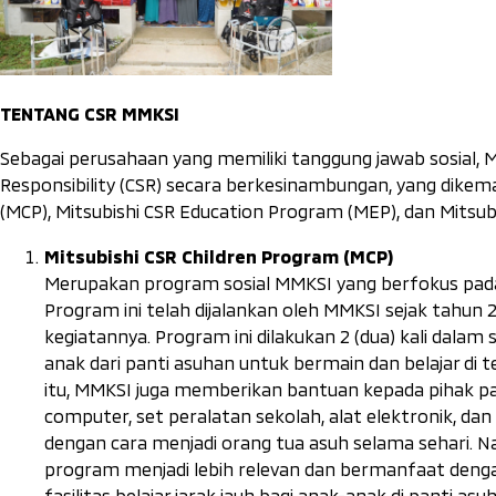
TENTANG CSR MMKSI
Sebagai perusahaan yang memiliki tanggung jawab sosial, 
Responsibility (CSR) secara berkesinambungan, yang dikemas
(MCP), Mitsubishi CSR Education Program (MEP), dan Mitsu
Mitsubishi CSR Children Program (MCP)
Merupakan program sosial MMKSI yang berfokus pada 
Program ini telah dijalankan oleh MMKSI sejak tah
kegiatannya. Program ini dilakukan 2 (dua) kali dal
anak dari panti asuhan untuk bermain dan belajar di
itu, MMKSI juga memberikan bantuan kepada pihak pan
computer, set peralatan sekolah, alat elektronik, d
dengan cara menjadi orang tua asuh selama sehari. 
program menjadi lebih relevan dan bermanfaat deng
fasilitas belajar jarak jauh bagi anak-anak di panti 