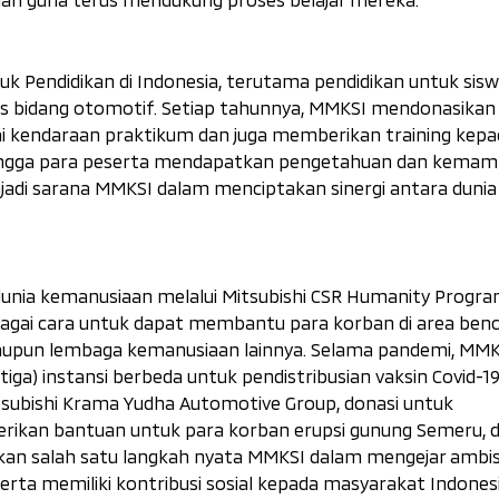
uk Pendidikan di Indonesia, terutama pendidikan untuk sisw
s bidang otomotif. Setiap tahunnya, MMKSI mendonasikan 5
i kendaraan praktikum dan juga memberikan training kepa
hingga para peserta mendapatkan pengetahuan dan kema
jadi sarana MMKSI dalam menciptakan sinergi antara dunia
dunia kemanusiaan melalui Mitsubishi CSR Humanity Progra
gai cara untuk dapat membantu para korban di area benc
aupun lembaga kemanusiaan lainnya. Selama pandemi, MMK
iga) instansi berbeda untuk pendistribusian vaksin Covid-19
tsubishi Krama Yudha Automotive Group, donasi untuk
rikan bantuan untuk para korban erupsi gunung Semeru, 
akan salah satu langkah nyata MMKSI dalam mengejar ambis
rta memiliki kontribusi sosial kepada masyarakat Indonesi