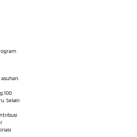
Program
 asuhan.
g 100
u. Selain
ntribusi
r
onasi