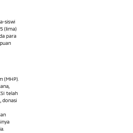
a-siswi
 (lima)
da para
mpuan
m (MHP).
ana,
SI telah
, donasi
dan
inya
a.