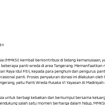
ri
ia (MMKSI) kembali berkontribusi di bidang kemanusiaan, y
l di beberapa panti wreda di area Tangerang. Memanfaatka
Raya Idul Fitri, kepada para penghuni dan pengurus pant
sional panti. Proses penyaluran donasi ini dilakukan ole
angerang, yaitu Panti Wreda Pusaka 41 Yayasan Al Madiniyah
 untuk berbagi kebaikan dan berkumpul bersama keluarg
k mendukung salah satu momen berharga dalam hidup, MMKSI