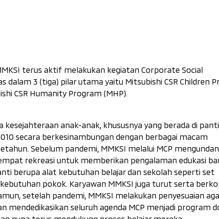
MMKSI terus aktif melakukan kegiatan Corporate Social
 dalam 3 (tiga) pilar utama yaitu Mitsubishi CSR Children 
bishi CSR Humanity Program (MHP).
kesejahteraan anak-anak, khususnya yang berada di panti
un 2010 secara berkesinambungan dengan berbagai macam
am setahun. Sebelum pandemi, MMKSI melalui MCP mengundan
 tempat rekreasi untuk memberikan pengalaman edukasi bar
ti berupa alat kebutuhan belajar dan sekolah seperti set
an kebutuhan pokok. Karyawan MMKSI juga turut serta berko
Namun, setelah pandemi, MMKSI melakukan penyesuaian aga
an mendedikasikan seluruh agenda MCP menjadi program d
asuhan guna terus mendukung proses belajar mereka.