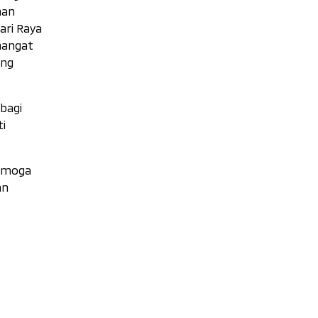
han
ari Raya
mangat
ing
bagi
ti
semoga
an