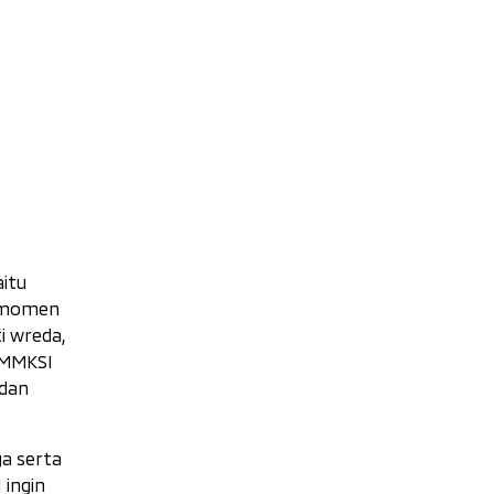
aitu
n momen
i wreda,
h MMKSI
 dan
a serta
 ingin