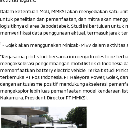
Dalam ketentuan MoU, MMKSI akan menyediakan satu unit Mit
untuk penelitian dan pemanfaatan, dan mitra akan meng
logisitiknya di area Jabodetabek. Studi ini bertujuan unt
memverifikasi data penggunaan aktual, termasuk jarak tem
1
- Gojek akan menggunakan Minicab-MiEV dalam aktivitas s
“Kerjasama pilot studi bersama ini menjadi milestone terb
mengakselerasi pengembangan mobil listrik di Indonesia d
memanfaatkan battery electric vehicle. Terkait studi Mini
terkemuka PT Pos Indonesia, PT Haleyora Power, Gojek, da
dengan antusiasme positif mendukung akselerasi pemanfaat
mengeksplor lebih luas pemanfaatan model kendaraan listr
Nakamura, President Director PT MMKSI.