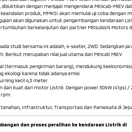
, dibuktikan dengan menjajal mengendarai Minicab-MiEV da
 keandalan produk, MMKSI akan memulai uji coba dengan m
engujian akan digunakan untuk pengembangan kendaraan List
pertumbuhan berkelanjutan dari partner Mitsubishi Motors d
pada studi bersama ini adalah, 4-seater, 2WD. Sedangkan jar
. Berikut merupakan nilai jual utama dari Mincab MiEV:
nal (termasuk pengiriman barang), mendukung keekonomis
 ekologi karena tidak adanya emisi
turning
kecil 4,3 meter
n dan kuat dari motor Listrik. Dengan power 30kW (41ps) / 
0 rpm
anahan, Infrastruktur, Transportasi dan Pariwisata di Je
bangan dan proses peralihan ke kendaraan Listrik di