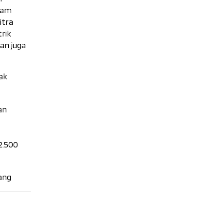
lam
itra
rik
an juga
ak
an
2.500
pang