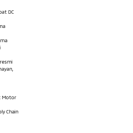
epat DC
ama
sama
i
 resmi
nayan,
c Motor
ly Chain