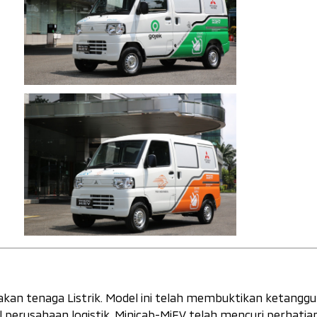
kan tenaga Listrik. Model ini telah membuktikan ketangg
 perusahaan logistik. Minicab-MiEV telah mencuri perhatia