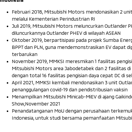
Februari 2018, Mitsubishi Motors mendonasikan 2 unit 
melalui Kementerian Perindustrian RI
Juli 2019, Mitsubishi Motors meluncurkan Outlander 
diluncurkannya Outlander PHEV di wilayah ASEAN
Oktober 2019, berpartisipasi pada projek Sumba En
BPPT dan PLN, guna mendemonstrasikan EV dapat dip
terbarukan
November 2019, MMKSI meresmikan 1 fasilitas pengisian
Mitsubishi Motors area Jabodetabek dan 2 fasilitas di a
dengan total 16 fasilitas pengisian daya cepat DC di s
April 2021, MMKSI kembali mendonasikan 3 unit Ou
penanggulangan covid-19 dan pendistribusian vaksin
Menampilkan Mitsubishi Minicab-MiEV di ajang Gaikind
Show,November 2021
Penandatanganan MoU dengan perusahaan terkemuka P
Indonesia, untuk studi bersama pemanfaatan Mitsubis