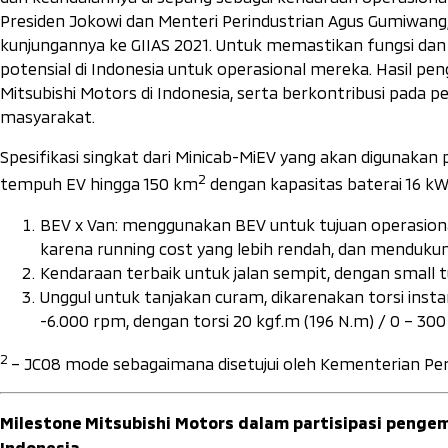
Presiden Jokowi dan Menteri Perindustrian Agus Gumiwang
kunjungannya ke GIIAS 2021. Untuk memastikan fungsi dan
potensial di Indonesia untuk operasional mereka. Hasil p
Mitsubishi Motors di Indonesia, serta berkontribusi pada 
masyarakat.
Spesifikasi singkat dari Minicab-MiEV yang akan digunakan 
2
tempuh EV hingga 150 km
dengan kapasitas baterai 16 kWh
BEV x Van: menggunakan BEV untuk tujuan operasio
karena
running cost
yang lebih rendah, dan mendukung
Kendaraan terbaik untuk jalan sempit, dengan
small 
Unggul untuk tanjakan curam, dikarenakan torsi insta
-6.000 rpm, dengan torsi 20 kgf.m (196 N.m) / 0 – 30
2
– JC08 mode sebagaimana disetujui oleh Kementerian Pert
Milestone
Mitsubishi Motors dalam partisipasi pengem
Indonesia