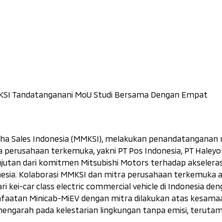
KSI Tandatanganani MoU Studi Bersama Dengan Empat
dha Sales Indonesia (MMKSI), melakukan penandatanganan
perusahaan terkemuka, yakni PT Pos Indonesia, PT Haleyo
anjutan dari komitmen Mitsubishi Motors terhadap akseleras
nesia. Kolaborasi MMKSI dan mitra perusahaan terkemuka 
ari
kei-car class electric commercial vehicle
di Indonesia de
nfaatan Minicab-MiEV dengan mitra dilakukan atas kesamaa
mengarah pada kelestarian lingkungan tanpa emisi, teruta