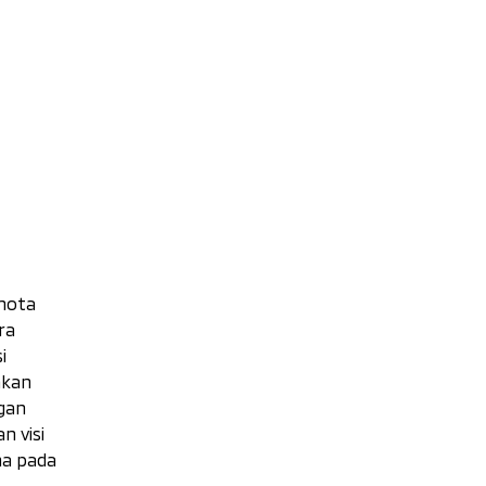
 nota
ra
i
akan
ngan
n visi
ma pada