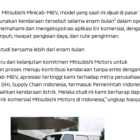
subishi Minicab-MiEV, model yang saat ini dijual di pasar
1
gunakan kendaraan tersebut selama enam bulan
dalam ope
uk memahami dan mengekspolrasi aplikasi EV komersial, deng
puh, riwayat pengisian daya, dan rute pengiriman.
tudi bersama lebih dari enam bulan
aru dari kelanjutan komitmen Mitsubishi Motors untuk
an proses menuju kontribusi kendaraan tanpa emisi dengan
cab-MiEV, apresiasi tertinggi kami terhadap mitra perusaha
n DHL Supply Chain Indonesia, termasuk Pemerintah Indone
kan kendaraan listrik. Melalui studi ini kami berharap da
ik komersial Mitsubishi Motors di Indonesia,” ungkap Naoy