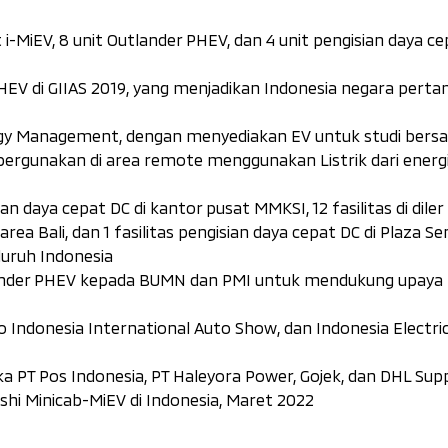
i-MiEV, 8 unit Outlander PHEV, dan 4 unit pengisian daya c
PHEV di GIIAS 2019, yang menjadikan Indonesia negara pert
ergy Management, dengan menyediakan EV untuk studi ber
ergunakan di area remote menggunakan Listrik dari energ
 daya cepat DC di kantor pusat MMKSI, 12 fasilitas di diler
rea Bali, dan 1 fasilitas pengisian daya cepat DC di Plaza Se
eluruh Indonesia
tlander PHEV kepada BUMN dan PMI untuk mendukung upaya
o Indonesia International Auto Show, dan Indonesia Electri
T Pos Indonesia, PT Haleyora Power, Gojek, dan DHL Supp
hi Minicab-MiEV di Indonesia, Maret 2022