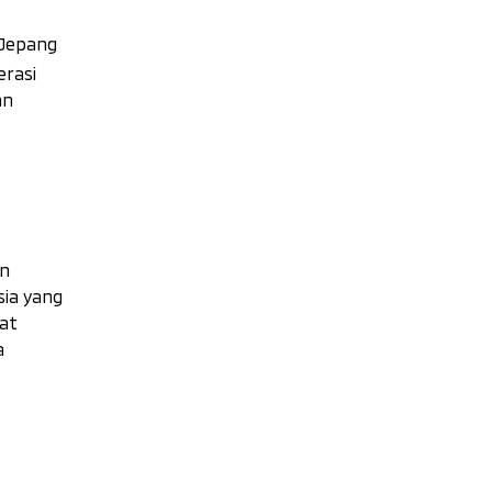
 Jepang
rasi
an
an
sia yang
pat
a