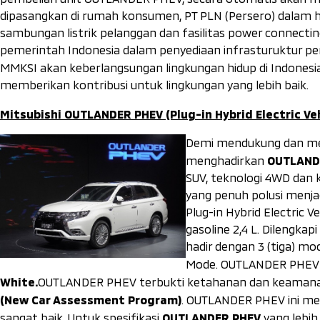
dipasangkan di rumah konsumen, PT PLN (Persero) dalam h
sambungan listrik pelanggan dan fasilitas
power connectin
pemerintah Indonesia dalam penyediaan infrasturuktur peng
MMKSI akan keberlangsungan lingkungan hidup di Indonesia
memberikan kontribusi untuk lingkungan yang lebih baik.
Mitsubishi OUTLANDER PHEV (Plug-in Hybrid Electric Veh
Demi mendukung dan mew
OUTLANDE
menghadirkan
SUV, teknologi 4WD dan
yang penuh polusi menjad
Plug-in Hybrid Electric 
gasoline 2,4 L. Dilengka
hadir dengan 3 (tiga) mo
Mode
. OUTLANDER PHEV
White.
OUTLANDER PHEV terbukti ketahanan dan keamanan
(
New Car Assessment Program)
. OUTLANDER PHEV ini me
OUTLANDER PHEV
sangat baik. Untuk spesifikasi
yang lebih