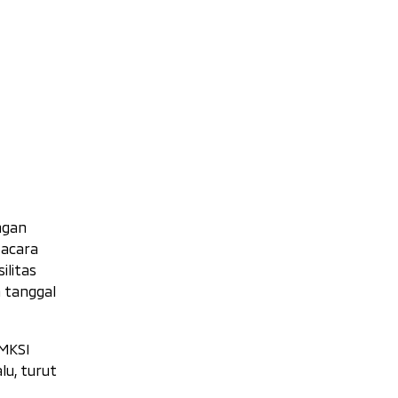
ngan
 acara
ilitas
a tanggal
MMKSI
lu, turut