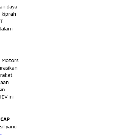
an daya
 kiprah
PT
 dalam
i Motors
rasikan
rakat
raan
sin
EV ini
NCAP
il yang
-