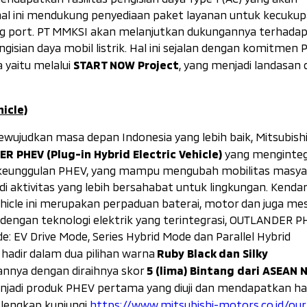
al ini mendukung penyediaan paket layanan untuk kecukup
g port
. PT MMKSI akan melanjutkan dukungannya terhadap
isian daya mobil listrik. Hal ini sejalan dengan komitmen 
START NOW Project
 yaitu melalui
, yang menjadi landasan
icle)
ujudkan masa depan Indonesia yang lebih baik, Mitsubish
R PHEV (Plug-in Hybrid Electric Vehicle)
yang menginteg
 keunggulan PHEV, yang mampu mengubah mobilitas masya
i aktivitas yang lebih bersahabat untuk lingkungan. Kenda
Vehicle ini merupakan perpaduan baterai, motor dan juga me
pi dengan teknologi elektrik yang terintegrasi, OUTLANDER PH
de:
EV Drive Mode, Series Hybrid Mode
dan
Parallel Hybrid
Ruby Black
dan
Silky
hadir dalam dua pilihan warna
5 (lima) Bintang dari ASEAN 
nya dengan diraihnya skor
njadi produk PHEV pertama yang diuji dan mendapatkan has
 lengkap kunjungi
https://www.mitsubishi-motors.co.id/our