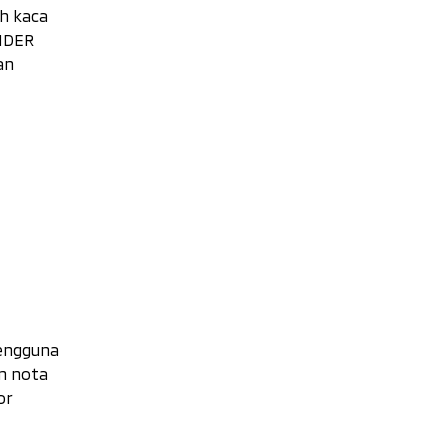
h kaca
ANDER
an
pengguna
n nota
or