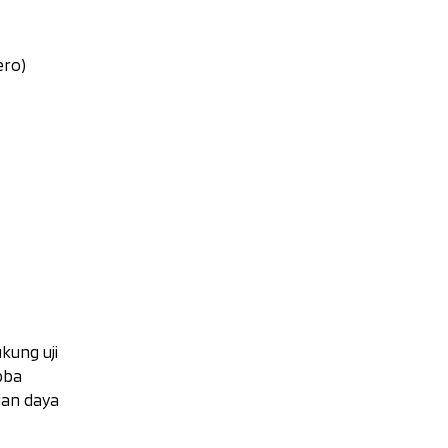
ero)
ung uji
oba
ian daya