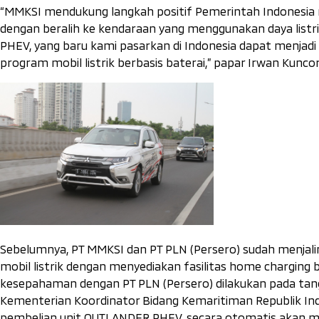
“MMKSI mendukung langkah positif Pemerintah Indonesia m
dengan beralih ke kendaraan yang menggunakan daya list
PHEV, yang baru kami pasarkan di Indonesia dapat menjadi
program mobil listrik berbasis baterai
,
”
papar Irwan Kuncoro
Sebelumnya, PT MMKSI dan PT PLN (Persero) sudah menja
mobil listrik dengan menyediakan fasilitas
home charging
kesepahaman dengan PT PLN (Persero) dilakukan pada tan
Kementerian Koordinator Bidang Kemaritiman Republik Ind
pembelian unit OUTLANDER PHEV, secara otomatis akan men