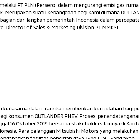
elalui PT PLN (Persero) dalam mengurangi emisi gas ruma
rik. Merupakan suatu kebanggaan bagi kami di mana OUTL
 bagian dari langkah pemerintah Indonesia dalam percepat
, Director of Sales & Marketing Division PT MMKSI.
lin kerjasama dalam rangka memberikan kemudahan bagi 
bagi konsumen OUTLANDER PHEV. Prosesi penandatangana
ggal 16 Oktober 2019 bersama
stakeholders
lainnya di Kant
onesia. Para pelanggan Mitsubishi Motors yang melakukan
dapatkan fasilitas pengisian daya Type 1 (AC) yang akan