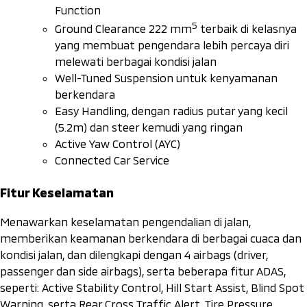
Function
5
Ground Clearance
222 mm
terbaik di kelasnya
yang membuat pengendara lebih percaya diri
melewati berbagai kondisi jalan
Well-Tuned Suspension
untuk kenyamanan
berkendara
Easy Handling
, dengan radius putar yang kecil
(5.2m) dan
steer
kemudi yang ringan
Active Yaw Control
(AYC)
Connected Car Service
Fitur Keselamatan
Menawarkan keselamatan pengendalian di jalan,
memberikan keamanan berkendara di berbagai cuaca dan
kondisi jalan, dan dilengkapi dengan 4
airbags
(
driver,
passenger
dan
side airbags
), serta beberapa fitur ADAS,
seperti:
Active Stability Control
,
Hill Start Assist
,
Blind Spot
Warning,
serta
Rear Cross Traffic Alert
,
Tire Pressure