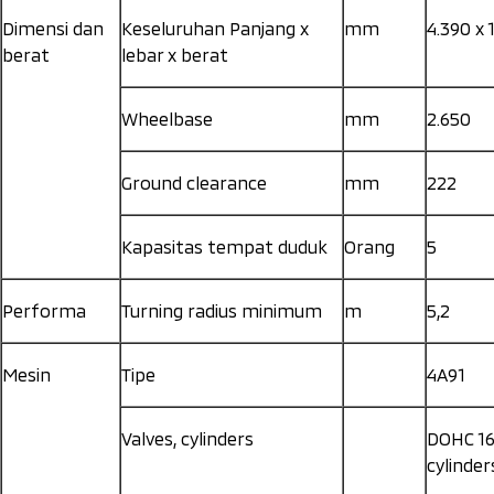
Dimensi dan
Keseluruhan Panjang x
mm
4.390 x 
berat
lebar x berat
Wheelbase
mm
2.650
Ground clearance
mm
222
Kapasitas tempat duduk
Orang
5
Performa
Turning radius minimum
m
5,2
Mesin
Tipe
4A91
Valves, cylinders
DOHC 16
cylinder