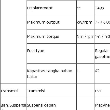
Displacement
cc
1.499
Maximum output
kW/rpm
77 / 6.0
Maximum torque
Nm /rpm
141 / 4.
Fuel type
Regular
gasolin
Kapasitas tangka bahan
L
42
bakar
Transmisi
Transmisi
CVT
Ban, Suspensi,
Suspensi depan
MacPher