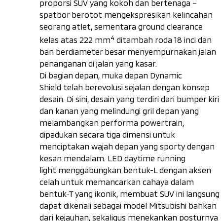
proporsi SUV yang kokoh dan bertenaga –
spatbor berotot mengekspresikan kelincahan
seorang atlet, sementara
ground clearance
4
kelas atas 222 mm
ditambah roda 18 inci dan
ban berdiameter besar menyempurnakan jalan
penanganan di jalan yang kasar.
Di bagian depan, muka depan
Dynamic
Shield
telah berevolusi sejalan dengan konsep
desain. Di sini, desain yang terdiri dari bumper kiri
dan kanan yang melindungi gril depan yang
melambangkan performa
powertrain
,
dipadukan secara tiga dimensi untuk
menciptakan wajah depan yang
sporty
dengan
kesan mendalam. LED
daytime running
light
menggabungkan bentuk-L dengan aksen
celah untuk memancarkan cahaya dalam
bentuk-T yang ikonik, membuat SUV ini langsung
dapat dikenali sebagai model Mitsubishi bahkan
dari kejauhan, sekaligus menekankan posturnya