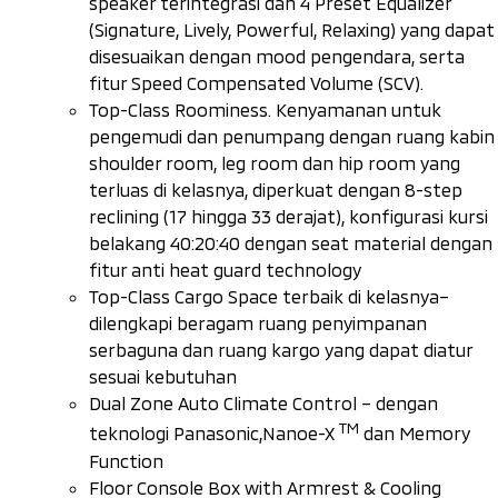
speaker
terintegrasi dan 4
Preset Equalizer
(
Signature, Lively, Powerful, Relaxing
) yang dapat
disesuaikan dengan mood pengendara, serta
fitur
Speed Compensated Volume
(SCV).
Top-Class Roominess
. Kenyamanan untuk
pengemudi dan penumpang dengan ruang kabin
shoulder room, leg room
dan
hip room
yang
terluas di kelasnya, diperkuat dengan 8
-step
reclining
(17 hingga 33 derajat), konfigurasi kursi
belakang 40:20:40 dengan
seat material
dengan
fitur
anti heat guard technology
Top-Class Cargo Space
terbaik di kelasnya–
dilengkapi beragam ruang penyimpanan
serbaguna dan ruang kargo yang dapat diatur
sesuai kebutuhan
Dual Zone Auto Climate Control
– dengan
TM
teknologi Panasonic,Nanoe-X
dan Memory
Function
Floor Console Box with Armrest & Cooling