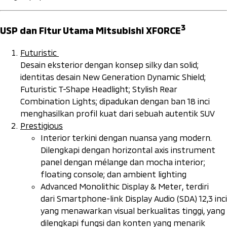
3
USP dan Fitur Utama Mitsubishi XFORCE
Futuristic
Desain eksterior dengan konsep
silky
dan
solid
;
identitas desain
New Generation Dynamic Shield
;
Futuristic T-Shape Headlight
;
Stylish Rear
Combination Lights;
dipadukan dengan ban 18 inci
menghasilkan profil kuat dari sebuah autentik SUV
Prestigious
Interior terkini dengan nuansa yang modern.
Dilengkapi dengan
horizontal axis instrument
panel
dengan
mélange
dan
mocha
interior;
floating console
; dan
ambient lighting
Advanced Monolithic Display & Meter
, terdiri
dari
Smartphone-link Display Audio (SDA)
12,3 inci
yang menawarkan visual berkualitas tinggi, yang
dilengkapi fungsi dan konten yang menarik