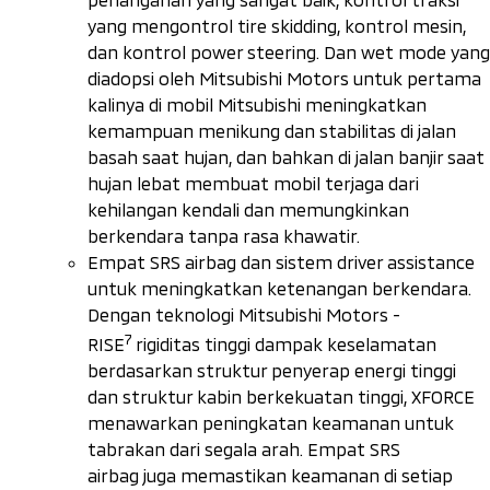
yang mengontrol
tire
skidding
, kontrol mesin,
dan kontrol
power steering
. Dan
wet
mode
yang
diadopsi oleh Mitsubishi Motors untuk pertama
kalinya di mobil Mitsubishi meningkatkan
kemampuan menikung dan stabilitas di jalan
basah saat hujan, dan bahkan di jalan banjir saat
hujan lebat membuat mobil terjaga dari
kehilangan kendali dan memungkinkan
berkendara tanpa rasa khawatir.
Empat SRS
airbag
dan
sistem driver assistance
untuk meningkatkan ketenangan berkendara.
Dengan teknologi Mitsubishi Motors -
7
RISE
rigiditas tinggi dampak keselamatan
berdasarkan struktur penyerap energi tinggi
dan struktur kabin berkekuatan tinggi, XFORCE
menawarkan peningkatan keamanan untuk
tabrakan dari segala arah. Empat SRS
airbag
juga memastikan keamanan di setiap