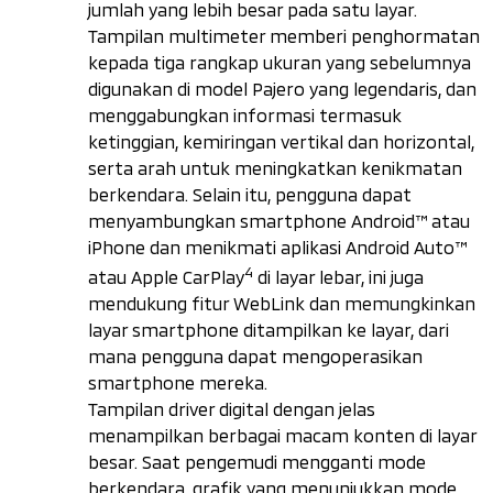
jumlah yang lebih besar pada satu layar.
Tampilan multimeter memberi penghormatan
kepada tiga rangkap ukuran yang sebelumnya
digunakan di model Pajero yang legendaris, dan
menggabungkan informasi termasuk
ketinggian, kemiringan vertikal dan horizontal,
serta arah untuk meningkatkan kenikmatan
berkendara. Selain itu, pengguna dapat
menyambungkan
smartphone Android
™ atau
iPhone dan menikmati aplikasi
Android Auto
™
4
atau Apple CarPlay
di layar lebar, ini juga
mendukung fitur
WebLink
dan memungkinkan
layar
smartphone
ditampilkan ke layar, dari
mana pengguna dapat mengoperasikan
smartphone
mereka.
Tampilan
driver digital
dengan jelas
menampilkan berbagai macam konten di layar
besar. Saat pengemudi mengganti mode
berkendara, grafik yang menunjukkan mode