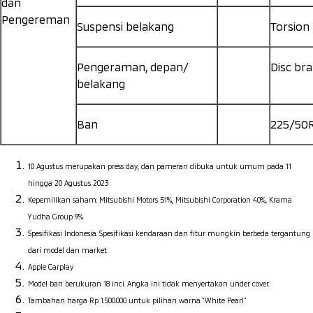
dan
Pengereman
Suspensi belakang
Torsion
Pengeraman, depan/
Disc br
belakang
Ban
225/50
10 Agustus merupakan press day, dan pameran dibuka untuk umum pada 11
hingga 20 Agustus 2023
Kepemilikan saham: Mitsubishi Motors 51%, Mitsubishi Corporation 40%, Krama
Yudha Group 9%
Spesifikasi Indonesia. Spesifikasi kendaraan dan fitur mungkin berbeda tergantung
dari model dan market
Apple Carplay
Model ban berukuran 18 inci. Angka ini tidak menyertakan under cover.
Tambahan harga Rp 1.500.000 untuk pilihan warna “White Pearl”