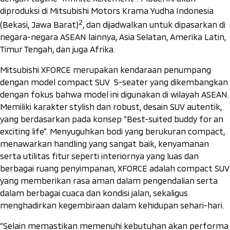
diproduksi di Mitsubishi Motors Krama Yudha Indonesia
2
(Bekasi, Jawa Barat)
, dan dijadwalkan untuk dipasarkan di
negara-negara ASEAN lainnya, Asia Selatan, Amerika Latin,
Timur Tengah, dan juga Afrika.
Mitsubishi XFORCE merupakan kendaraan penumpang
dengan model
compact
SUV
5-seater
yang dikembangkan
dengan fokus bahwa model ini digunakan di wilayah ASEAN.
Memiliki karakter
stylish
dan
robust
, desain SUV autentik,
yang berdasarkan pada konsep
“Best-suited buddy for an
exciting life”.
Menyuguhkan bodi yang berukuran
compact
,
menawarkan
handling
yang sangat baik, kenyamanan
serta utilitas fitur seperti interiornya yang luas dan
berbagai ruang penyimpanan, XFORCE adalah
compact
SUV
yang memberikan rasa aman dalam pengendalian serta
dalam berbagai cuaca dan kondisi jalan, sekaligus
menghadirkan kegembiraan dalam kehidupan sehari-hari.
“Selain memastikan memenuhi kebutuhan akan performa