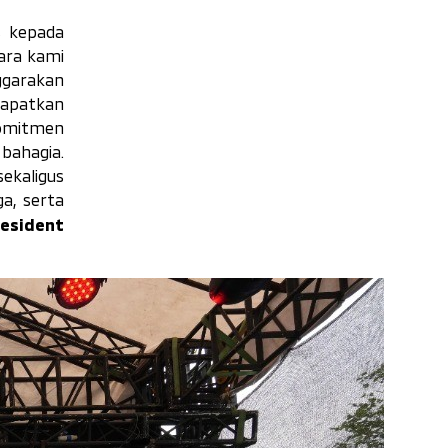
s kepada
cara kami
ggarakan
dapatkan
komitmen
 bahagia.
ekaligus
a, serta
esident