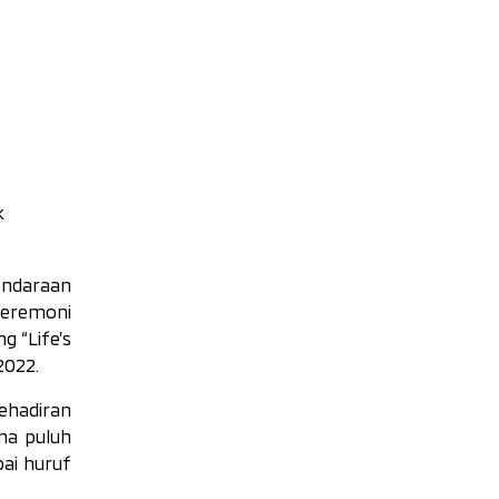
k
endaraan
seremoni
g “Life’s
2022.
ehadiran
ima puluh
ai huruf