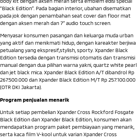
body kit dengan aksen merah serta emblem edisi special
“Black Edition”. Pada bagian interior, ubahan disematkan
pada jok dengan penambahan
seat cover
dan
floor mat
dengan aksen merah dan 7”
audio touch screen
.
Menyasar konsumen pasangan dan keluarga muda urban
yang aktif dan menikmati hidup, dengan kareakter berjiwa
petualang yang ekspresif,
stylish
,
sporty
. Xpander Black
Edition tersedia dengan transmisi otomatis dan transmisi
manual dengan dua pilihan warna yakni,
quartz white pearl
dan
jet black mica.
Xpander Black Edition A/T dibandrol Rp
267.500.000 dan Xpander Black Edition M/T Rp 257.100.000
(OTR DKI Jakarta).
Program penjualan menarik
Untuk setiap pembelian Xpander Cross Rockford Fosgate
Black Edition dan Xpander Black Edition, konsumen akan
mendapatkan program paket pembiayaan yang menarik,
serta kaca film V-kool untuk varian Xpander Cross