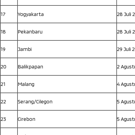
17
Yogyakarta
28 Juli 
18
Pekanbaru
28 Juli 
19
Jambi
29 Juli 
20
Balikpapan
2 Agust
21
Malang
4 Agust
22
Serang/Cilegon
5 Agust
23
Cirebon
5 Agust