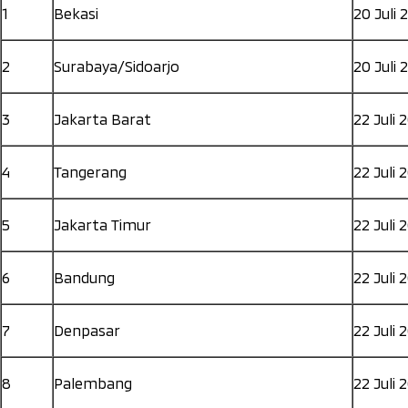
1
Bekasi
20 Juli 
2
Surabaya/Sidoarjo
20 Juli 
3
Jakarta Barat
22 Juli 
4
Tangerang
22 Juli 
5
Jakarta Timur
22 Juli 
6
Bandung
22 Juli 
7
Denpasar
22 Juli 
8
Palembang
22 Juli 