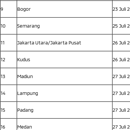
9
Bogor
23 Juli 
10
Semarang
25 Juli 
11
Jakarta Utara/Jakarta Pusat
26 Juli 
12
Kudus
26 Juli 
13
Madiun
27 Juli 
14
Lampung
27 Juli 
15
Padang
27 Juli 
16
Medan
27 Juli 