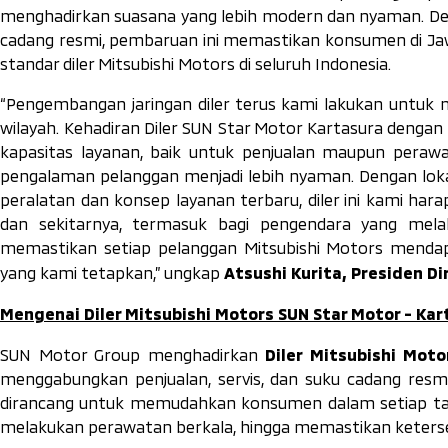
menghadirkan suasana yang lebih modern dan nyaman. Den
cadang resmi, pembaruan ini memastikan konsumen di Ja
standar diler Mitsubishi Motors di seluruh Indonesia.
“Pengembangan jaringan diler terus kami lakukan untuk
wilayah. Kehadiran Diler SUN Star Motor Kartasura dengan 
kapasitas layanan, baik untuk penjualan maupun peraw
pengalaman pelanggan menjadi lebih nyaman. Dengan lokasi
peralatan dan konsep layanan terbaru, diler ini kami har
dan sekitarnya, termasuk bagi pengendara yang melaku
memastikan setiap pelanggan Mitsubishi Motors mendap
Atsushi Kurita, Presiden Di
yang kami tetapkan,” ungkap
Mengenai Diler Mitsubishi Motors SUN Star Motor - Ka
Diler Mitsubishi Mot
SUN Motor Group menghadirkan
menggabungkan penjualan, servis, dan suku cadang resmi 
dirancang untuk memudahkan konsumen dalam setiap taha
melakukan perawatan berkala, hingga memastikan ketersed