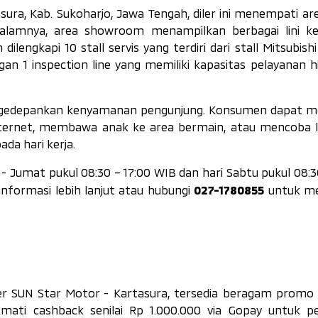
asura, Kab. Sukoharjo, Jawa Tengah, diler ini menempati ar
dalamnya, area
showroom
menampilkan berbagai lini k
 dilengkapi 10
stall
servis yang terdiri dari
stall
Mitsubish
ngan 1
inspection line
yang memiliki kapasitas pelayanan h
a mengedepankan kenyamanan pengunjung. Konsumen dapat 
internet, membawa anak ke area bermain, atau mencoba 
ada hari kerja.
 - Jumat pukul 08:30 – 17:00 WIB dan hari Sabtu pukul 08:3
027-1780855
nformasi lebih lanjut atau hubungi
untuk me
er SUN Star Motor - Kartasura, tersedia beragam promo
kmati
cashback
senilai Rp 1.000.000 via Gopay untuk p