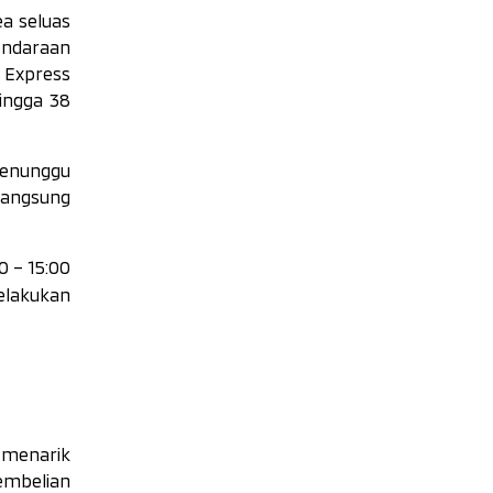
ea seluas
endaraan
i Express
ingga 38
menunggu
langsung
0 – 15:00
lakukan
 menarik
embelian