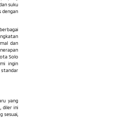
dan suku
s dengan
berbagai
ningkatan
imal dan
enerapan
Kota Solo
mi ingin
 standar
aru yang
iler ini
 sesuai,