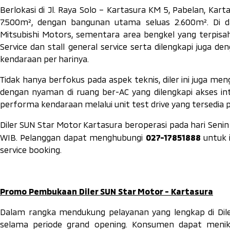
Berlokasi di Jl. Raya Solo – Kartasura KM 5, Pabelan, Kart
7.500m², dengan bangunan utama seluas 2.600m². Di 
Mitsubishi Motors, sementara area bengkel yang terpisah
Service
dan
stall general service
serta dilengkapi juga de
kendaraan per harinya.
Tidak hanya berfokus pada aspek teknis, diler ini jug
dengan nyaman di ruang ber-AC yang dilengkapi akses 
performa kendaraan melalui unit
test drive
yang tersedia p
Diler SUN Star Motor Kartasura beroperasi pada hari Senin
027-17851888
WIB. Pelanggan dapat menghubungi
untuk i
service booking
.
Promo Pembukaan Diler SUN Star Motor - Kartasura
Dalam rangka mendukung pelayanan yang lengkap di Dil
selama periode
grand opening
. Konsumen dapat meni