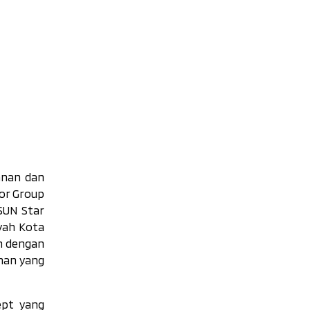
anan dan
or Group
SUN Star
yah Kota
n dengan
nan yang
ept
yang