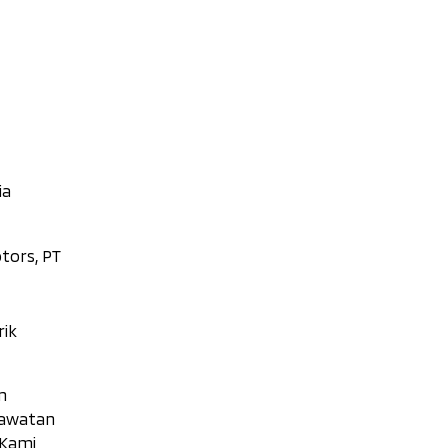
ia
ors, PT
rik
n
rawatan
 Kami