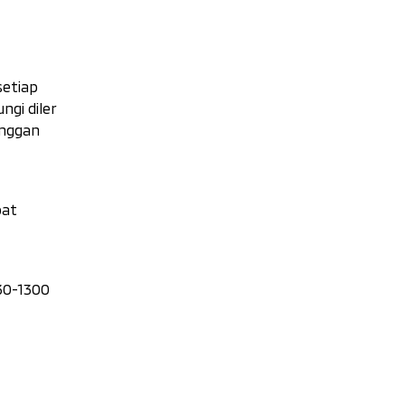
setiap
gi diler
anggan
pat
30-1300