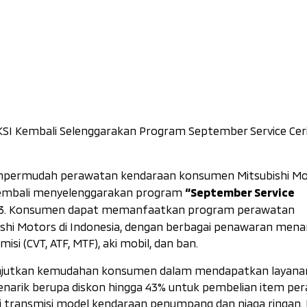
 Kembali Selenggarakan Program September Service Cer
ermudah perawatan kendaraan konsumen Mitsubishi Mot
“September Service
 kembali menyelenggarakan program
023. Konsumen dapat memanfaatkan program perawatan
ubishi Motors di Indonesia, dengan berbagai penawaran mena
isi (CVT, ATF, MTF), aki mobil, dan ban.
elanjutkan kemudahan konsumen dalam mendapatkan layana
arik berupa diskon hingga 43% untuk pembelian item pe
 oli transmisi model kendaraan penumpang dan niaga ringan.