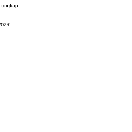
” ungkap
2023: