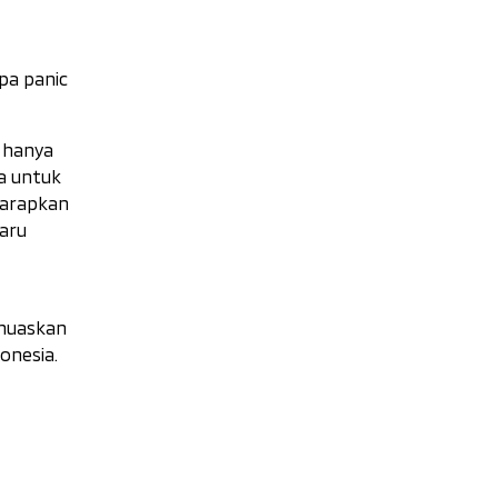
upa
panic
k hanya
a untuk
harapkan
aru
emuaskan
onesia.