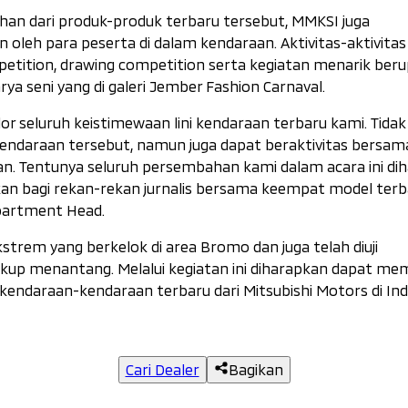
n dari produk-produk terbaru tersebut, MMKSI juga
leh para peserta di dalam kendaraan. Aktivitas-aktivitas
petition, drawing competition
serta kegiatan menarik ber
a seni yang di galeri Jember Fashion Carnaval.
plor seluruh keistimewaan lini kendaraan terbaru kami. Tida
kendaraan tersebut, namun juga dapat beraktivitas bersam
n. Tentunya seluruh persembahan kami dalam acara ini di
an bagi rekan-rekan jurnalis bersama keempat model terb
epartment Head.
rem yang berkelok di area Bromo dan juga telah diuji
ukup menantang. Melalui kegiatan ini diharapkan dapat m
 kendaraan-kendaraan terbaru dari Mitsubishi Motors di Ind
Cari Dealer
Bagikan