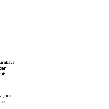
Surabaya
 dan
tuk
eragam
ari