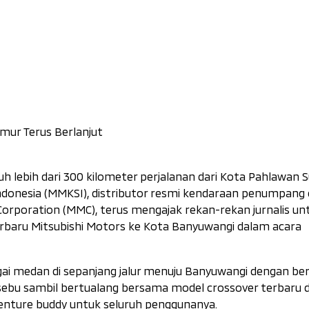
mur Terus Berlanjut
 lebih dari 300 kilometer perjalanan dari Kota Pahlawan 
ndonesia (MMKSI), distributor resmi kendaraan penumpang
s Corporation (MMC), terus mengajak rekan-rekan jurnalis un
baru Mitsubishi Motors ke Kota Banyuwangi dalam acara
agai medan di sepanjang jalur menuju Banyuwangi dengan b
rsebu sambil bertualang bersama model
crossover
terbaru d
enture buddy
untuk seluruh penggunanya.