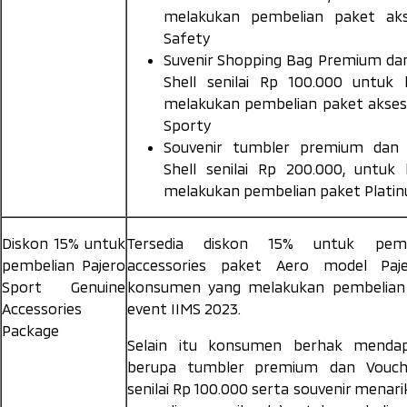
melakukan pembelian paket ak
Safety
Suvenir
Shopping Bag Premium dan
Shell
senilai Rp 100.000 untuk
melakukan pembelian paket akses
Sporty
Souvenir tumbler premium da
Shell
senilai Rp 200.000, untuk
melakukan pembelian paket
Plati
Diskon 15% untuk
Tersedia diskon 15% untuk pe
pembelian Pajero
accessories
paket Aero model Paje
Sport
Genuine
konsumen yang melakukan pembelian 
Accessories
event IIMS 2023.
Package
Selain itu konsumen berhak mendap
berupa tumbler premium dan Vouche
senilai Rp 100.000 serta souvenir menari