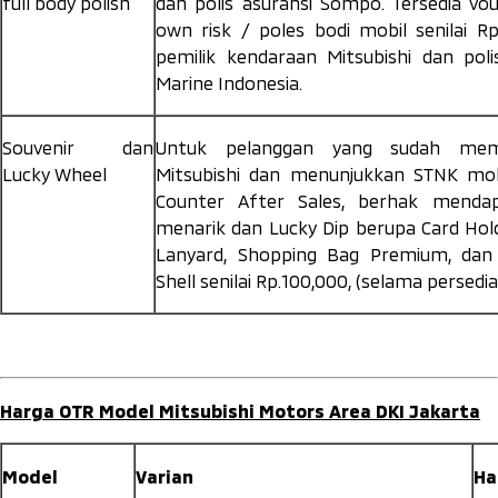
full body polish
dan polis asuransi Sompo. Tersedia vou
own risk
/ poles bodi mobil senilai R
pemilik kendaraan Mitsubishi dan poli
Marine Indonesia.
Souvenir dan
Untuk pelanggan yang sudah memi
Lucky Wheel
Mitsubishi dan menunjukkan STNK mobi
Counter After Sales, berhak mendap
menarik dan
Lucky Dip
berupa Card Hold
Lanyard, Shopping Bag Premium, dan
Shell senilai Rp.100,000, (selama persedi
Harga OTR Model Mitsubishi Motors Area DKI Jakarta
Model
Varian
H