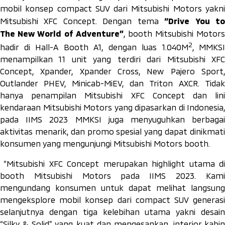
mobil konsep compact SUV dari Mitsubishi Motors yakni
“
Drive You t
Mitsubishi XFC Concept. Dengan tema
The
New World of Adventure
”
, booth Mitsubishi Motor
2
hadir di Hall-A Booth A1, dengan luas 1.040M
, MMKSI
menampilkan 11 unit yang terdiri dari Mitsubishi XFC
Concept, Xpander, Xpander Cross, New Pajero Sport,
Outlander PHEV, Minicab-MiEV, dan Triton AXCR. Tidak
hanya penampilan Mitsubishi XFC Concept dan lini
kendaraan Mitsubishi Motors yang dipasarkan di Indonesia,
pada IIMS 2023 MMKSI juga menyuguhkan berbagai
aktivitas menarik, dan promo spesial yang dapat dinikmati
konsumen yang mengunjungi Mitsubishi Motors booth.
“Mitsubishi XFC Concept merupakan highlight utama di
booth Mitsubishi Motors pada IIMS 2023. Kami
mengundang konsumen untuk dapat melihat langsung
mengeksplore mobil konsep dari compact SUV generasi
selanjutnya dengan tiga kelebihan utama yakni desain
“Silky & Solid” yang kuat dan mengesankan, interior kabin