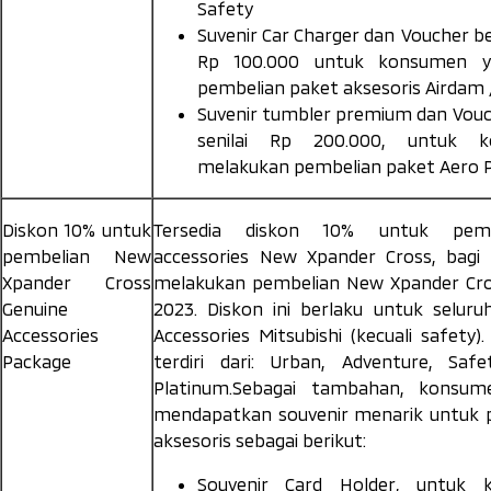
Safety
Suvenir
Car Charger dan Voucher be
Rp 100.000 untuk konsumen y
pembelian paket aksesoris
Airdam 
Suvenir tumbler premium dan
Vouc
senilai Rp 200.000, untuk 
melakukan pembelian paket
Aero 
Diskon 10% untuk
Tersedia diskon 10% untuk pe
pembelian New
accessories
New Xpander Cross, bagi
Xpander Cross
melakukan pembelian New Xpander Cros
Genuine
2023. Diskon ini berlaku untuk selur
Accessories
Accessories Mitsubishi (kecuali
safety
)
Package
terdiri dari: Urban, Adventure, Safe
Platinum.Sebagai tambahan, konsum
mendapatkan souvenir menarik untuk 
aksesoris sebagai berikut:
Souvenir
Card Holder
, untuk 