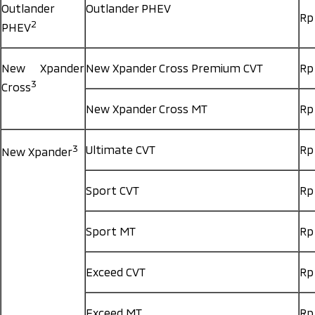
Outlander
Outlander PHEV
Rp
2
PHEV
New Xpander
New Xpander Cross Premium CVT
Rp
3
Cross
New Xpander Cross MT
Rp
3
Ultimate CVT
Rp
New Xpander
Sport CVT
Rp
Sport MT
Rp
Exceed CVT
Rp
Exceed MT
Rp