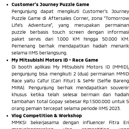
Customer’s Journey Puzzle Game
Pengunjung dapat mengikuti
Customer’s Journey
Puzzle Game
di
Aftersales Corner
, zona “Tomorro
Life’s Adventure”, yang merupakan permainan
puzzle
berbasis
touch screen
dengan informas
paket servis dari 1.000 KM hingga 50.000 KM.
Pemenang berhak mendapatkan hadiah menarik
selama IIMS berlangsung.
My Mitsubishi Motors ID - Race Game
Di booth aplikasi My Mitsubishi Motors ID (MMID),
pengunjung bisa mengikuti 2 (dua) permainan
MMID
Race
yaitu CaTur (Cari Fitur) & SeMir (Selfie Bareng
MIRA). Pengunjung berhak mendapatkan souvenir
khusus ketika telah selesai bermain dan hadiah
tambahan total Gopay sebesar Rp.1.500.000 untuk 5
orang pemain tercepat selama periode IIMS 2023.
Vlog Competition & Workshop
MMKSI bekerjasama dengan
influencer
Fitra Eri