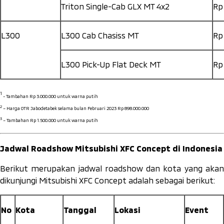
Triton Single-Cab GLX MT 4x2
Rp
L300
L300 Cab Chasiss MT
Rp
L300 Pick-Up Flat Deck MT
Rp
1
- Tambahan Rp 3.000.000 untuk warna putih
2
– Harga OTR Jabodetabek selama bulan Februari 2023 Rp 898.000.000
3
– Tambahan Rp 1.500.000 untuk warna putih
Jadwal Roadshow Mitsubishi XFC Concept di Indonesia
Berikut merupakan jadwal roadshow dan kota yang akan
dikunjungi Mitsubishi XFC Concept adalah sebagai berikut:
No
Kota
Tanggal
Lokasi
Event