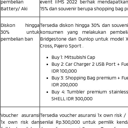
pembelian
event IIMS 2022 berhak mendapatkan
Battery
/ Aki
15% dan souvenir berupa s
hopping bag 
Diskon hingga
Tersedia diskon hingga 30% dan souven
30% untuk
konsumen yang melakukan pembel
pembelian ban
Bridgestone dan Dunlop untuk model X
Cross, Pajero Sport .
Buy 1: Mitsubishi Cap
Buy 2: Car Charger 2 USB Port + Fu
IDR 100,000
Buy 3: Shopping Bag premium + Fu
IDR 200,000
Buy 4:
Tumbler premium stainless
SHELL IDR 300,000
Voucher asuransi
Tersedia voucher asuransi 1x
own risk
/ 
1x
own risk
dan
senilai Rp.300,000 untuk pemilik kend