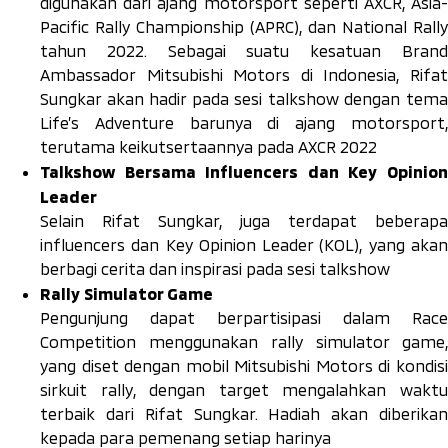
digunakan dari ajang
motorsport
seperti AXCR, Asia-
Pacific Rally Championship (APRC), dan National Rally
tahun 2022. Sebagai suatu kesatuan
Brand
Ambassador
Mitsubishi Motors di Indonesia, Rifat
Sungkar akan hadir pada sesi
talkshow
dengan tem
Life’s Adventure barunya di ajang
motorsport
,
terutama keikutsertaannya pada AXCR 2022
Talkshow Bersama
Influencers
dan
Key Opinio
Leader
Selain Rifat Sungkar, juga terdapat beberapa
influencers
dan
Key Opinion Leader
(KOL), yang aka
berbagi cerita dan inspirasi pada sesi
talkshow
Rally Simulator Game
Pengunjung dapat berpartisipasi dalam
Race
Competition
menggunakan
rally simulator game
,
yang diset dengan mobil Mitsubishi Motors di kondisi
sirkuit
rally
, dengan target mengalahkan wakt
terbaik dari Rifat Sungkar.
Hadiah akan diberika
kepada para pemenang setiap harinya