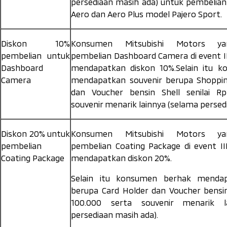
persediaan masih ada) untuk pembelian
Aero dan Aero Plus model Pajero Sport.
Diskon 10%
Konsumen Mitsubishi Motors ya
pembelian untuk
pembelian Dashboard Camera di event 
Dashboard
mendapatkan diskon 10%.Selain itu 
Camera
mendapatkan souvenir berupa
Shoppi
dan Voucher bensin Shell senilai R
souvenir menarik lainnya (selama persed
Diskon 20% untuk
Konsumen Mitsubishi Motors ya
pembelian
pembelian Coating Package di event I
Coating Package
mendapatkan diskon 20%.
Selain itu konsumen berhak mendap
berupa
Card Holder
dan Voucher bensin 
100.000 serta souvenir menarik l
persediaan masih ada).