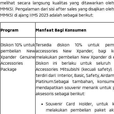
melihat secara langsung kualitas yang ditawarkan oleh
MMKSI. Pengalaman dari sisi
after sales
yang disajikan oleh
MMKSI di ajang IIMS 2023 adalah sebagai berikut:
Program
Manfaat Bagi Konsumen
Diskon 10% untuk
Tersedia diskon 10% untuk pe
pembelian New
accessories
New Xpander, bagi k
Xpander
Genuine
melakukan pembelian New Xpander di e
Accessories
Diskon ini berlaku untuk seluruh
Package
Accessories Mitsubishi (kecuali
safety
)
terdiri dari:
Interior, Basic, Safety, Airdam
Platinum.
Sebagai tambahan, konsum
mendapatkan souvenir menarik untuk 
aksesoris sebagai berikut:
Souvenir
Card Holder
, untuk 
melakukan pembelian paket ak