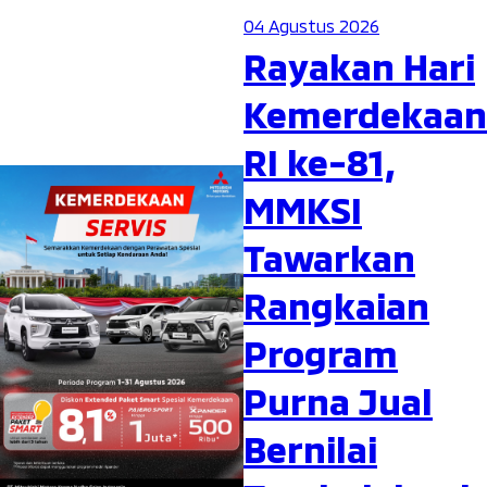
04 Agustus 2026
Rayakan Hari
Kemerdekaan
RI ke-81,
MMKSI
Tawarkan
Rangkaian
Program
Purna Jual
Bernilai